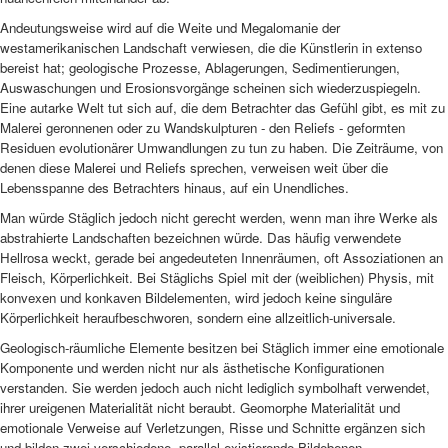
Andeutungsweise wird auf die Weite und Megalomanie der
westamerikanischen Landschaft verwiesen, die die Künstlerin in extenso
bereist hat; geologische Prozesse, Ablagerungen, Sedimentierungen,
Auswaschungen und Erosionsvorgänge scheinen sich wiederzuspiegeln.
Eine autarke Welt tut sich auf, die dem Betrachter das Gefühl gibt, es mit zu
Malerei geronnenen oder zu Wandskulpturen - den Reliefs - geformten
Residuen evolutionärer Umwandlungen zu tun zu haben. Die Zeiträume, von
denen diese Malerei und Reliefs sprechen, verweisen weit über die
Lebensspanne des Betrachters hinaus, auf ein Unendliches.
Man würde Stäglich jedoch nicht gerecht werden, wenn man ihre Werke als
abstrahierte Landschaften bezeichnen würde. Das häufig verwendete
Hellrosa weckt, gerade bei angedeuteten Innenräumen, oft Assoziationen an
Fleisch, Körperlichkeit. Bei Stäglichs Spiel mit der (weiblichen) Physis, mit
konvexen und konkaven Bildelementen, wird jedoch keine singuläre
Körperlichkeit heraufbeschworen, sondern eine allzeitlich-universale.
Geologisch-räumliche Elemente besitzen bei Stäglich immer eine emotionale
Komponente und werden nicht nur als ästhetische Konfigurationen
verstanden. Sie werden jedoch auch nicht lediglich symbolhaft verwendet,
ihrer ureigenen Materialität nicht beraubt. Geomorphe Materialität und
emotionale Verweise auf Verletzungen, Risse und Schnitte ergänzen sich
und bilden zwei verschiedene, parallel existierende Bildebenen.