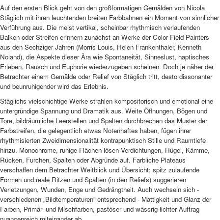
Auf den ersten Blick geht von den großformatigen Gemälden von Nicola
Stäglich mit ihren leuchtenden breiten Farbbahnen ein Moment von sinnlicher
Verführung aus. Die meist vertikal, scheinbar rhythmisch verlaufenden
Balken oder Streifen erinnern zunächst an Werke der Color Field Painters
aus den Sechziger Jahren (Morris Louis, Helen Frankenthaler, Kenneth
Noland), die Aspekte dieser Ära wie Spontaneität, Sinneslust, haptisches
Erleben, Rausch und Euphorie wiederzugeben scheinen. Doch je näher der
Betrachter einem Gemälde oder Relief von Stäglich tritt, desto dissonanter
und beunruhigender wird das Erlebnis.
Stäglichs vielschichtige Werke strahlen kompositorisch und emotional eine
untergründige Spannung und Dramatik aus. Weite Öffnungen, Bögen und
Tore, bildräumliche Leerstellen und Spalten durchbrechen das Muster der
Farbstreifen, die gelegentlich etwas Notenhaftes haben, fügen ihrer
rhythmisierten Zweidimensionalität kontrapunktisch Stille und Raumtiefe
hinzu. Monochrome, ruhige Flächen lösen Verdichtungen, Hügel, Kämme,
Rücken, Furchen, Spalten oder Abgründe auf. Farbliche Plateaus
verschaffen dem Betrachter Weitblick und Übersicht; spitz zulaufende
Formen und reale Ritzen und Spalten (in den Reliefs) suggerieren
Verletzungen, Wunden, Enge und Gedrängtheit.
Auch wechseln sich -
verschiedenen „Bildtemperaturen“ entsprechend - Mattigkeit und Glanz der
Farben, Primär- und Mischfarben, pastöser und wässrig-lichter Auftrag
nuancenreich miteinander ab.