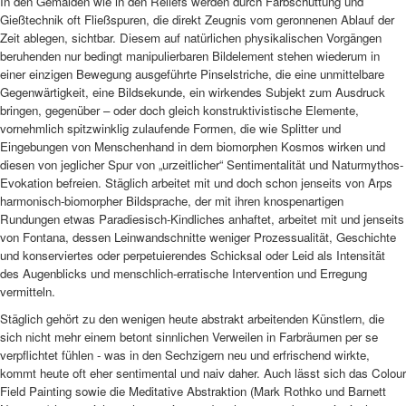
In den Gemälden wie in den Reliefs werden durch Farbschüttung und
Gießtechnik oft Fließspuren, die direkt Zeugnis vom geronnenen Ablauf der
Zeit ablegen, sichtbar. Diesem auf natürlichen physikalischen Vorgängen
beruhenden nur bedingt manipulierbaren Bildelement stehen wiederum in
einer einzigen Bewegung ausgeführte Pinselstriche, die eine unmittelbare
Gegenwärtigkeit, eine Bildsekunde, ein wirkendes Subjekt zum Ausdruck
bringen, gegenüber – oder doch gleich konstruktivistische Elemente,
vornehmlich spitzwinklig zulaufende Formen, die wie Splitter und
Eingebungen von Menschenhand in dem biomorphen Kosmos wirken und
diesen von jeglicher Spur von „urzeitlicher“ Sentimentalität und Naturmythos-
Evokation befreien. Stäglich arbeitet mit und doch schon jenseits von Arps
harmonisch-biomorpher Bildsprache, der mit ihren knospenartigen
Rundungen etwas Paradiesisch-Kindliches anhaftet, arbeitet mit und jenseits
von Fontana, dessen Leinwandschnitte weniger Prozessualität, Geschichte
und konserviertes oder perpetuierendes Schicksal oder Leid als Intensität
des Augenblicks und menschlich-erratische Intervention und Erregung
vermitteln.
Stäglich gehört zu den wenigen heute abstrakt arbeitenden Künstlern, die
sich nicht mehr einem betont sinnlichen Verweilen in Farbräumen per se
verpflichtet fühlen - was in den Sechzigern neu und erfrischend wirkte,
kommt heute oft eher sentimental und naiv daher. Auch lässt sich das Colour
Field Painting sowie die Meditative Abstraktion (Mark Rothko und Barnett