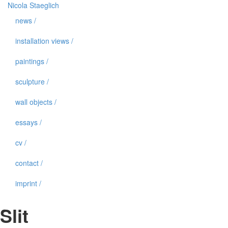
Nicola Staeglich
news /
installation views /
paintings /
sculpture /
wall objects /
essays /
cv /
contact /
imprint /
Slit