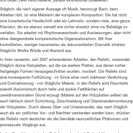
Stäglich, die nach eigener Aussage oft Musik, bevorzugt Bach, beim
Arbeiten hört, ist eine Meisterin der komplexen Komposition: Sie hat nicht
eine künstlerische Handschrift oder ein
Leitmotiv, sondern viele, eine ganze
Klaviatur, die sie ebenso versatil wie sicher einsetzt ohne ins Beliebige zu
verfallen. Sie arbeitet mit Rhythmenwechseln und Auslassungen, aber nicht
ohne übergeordnete kompositorische Organisationsform.
Mit ihrer
kontrollierten, weniger inszenierten als dokumentierten Dramatik strahlen
Stäglichs Werke Würde und Abstand aus.
In ihren neuesten, seit 2007 entstandenen Arbeiten, den Reliefs, verwendet
Stäglich dünne Holzplatten, auf die sie weitere Platten, aus denen vorher
festgelegte Formen herausgeschnitten wurden, montiert.
Die Reliefs sind
eine konsequente Fortführung - im Sinne einer noch stärkeren Verdichtung
und Dramatisierung - von Stäglichs Malerei. In den Reliefs wird Raumtiefe
sowohl illusionistisch durch helle und dunkle Farbflächen auf
zweidimensionalem Grund erzeugt (Malerei auf den Holzplatten selber) als
auch faktisch durch Schichtung, Zerschneidung und Übereinandermontierung
der Holzplatten.
Durch dieses Über- und Untereinander, das nach Stäglich
auch als ein zeitliches Vor– und Nachher verstanden werden kann, drücken
die Reliefs noch deutlicher als die Gemälde raumzeitliches Phänomen und
prozessuale Vorgänge aus.